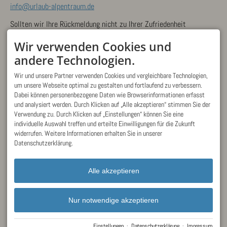
info@urlaub-alpentraum.de
Sollten wir Ihre Rückmeldung nicht zu Ihrer Zufriedenheit
beantworten oder bleibt Ihre Anfrage innerhalb von sechs Wochen
ganz oder teilweise unbeantwortet, so haben Sie die Möglichkeit,
Wir verwenden Cookies und
bei der Durchsetzungsstelle online einen Antrag auf Prüfung der
andere Technologien.
Einhaltung der Anforderungen an die Barrierefreiheit zu stellen:
Link zum Antrag auf Prüfung der Anforderungen an die
Wir und unsere Partner verwenden Cookies und vergleichbare Technologien,
Barrierefreiheit gem. § 3 BayEGovV
um unsere Webseite optimal zu gestalten und fortlaufend zu verbessern.
Dabei können personenbezogene Daten wie Browserinformationen erfasst
Oder Sie wenden sich an folgende Kontaktadresse:
und analysiert werden. Durch Klicken auf „Alle akzeptieren“ stimmen Sie der
Landesamt für Digitalisierung, Breitband und Vermessung
Verwendung zu. Durch Klicken auf „Einstellungen“ können Sie eine
IT-Dienstleistungszentrum des Freistaats Bayern
individuelle Auswahl treffen und erteilte Einwilligungen für die Zukunft
Durchsetzungs- und Überwachungsstelle für barrierefreie
widerrufen. Weitere Informationen erhalten Sie in unserer
Informationstechnik
Datenschutzerklärung.
St.-Martin-Straße 47
81541 München
DEUTSCHLAND
Alle akzeptieren
bitv@bayern.de
www.ldbv.bayern.de/digitalisierung/bitv
Nur notwendige akzeptieren
Einstellungen
·
Datenschutzerklärung
·
Impressum